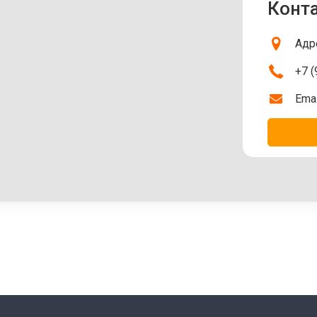
Конт
Адре
+7 (
Emai